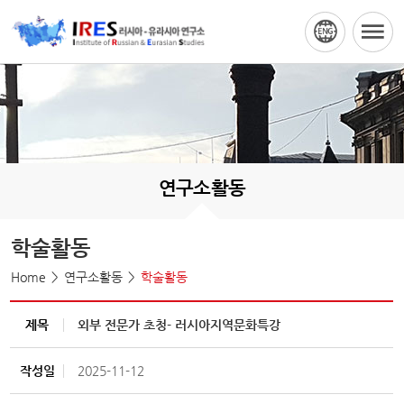
연구소활동
학술활동
Home
연구소활동
학술활동
제목
외부 전문가 초청- 러시아지역문화특강
작성일
2025-11-12