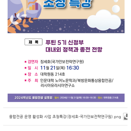
융합전공 운영 활성화 사업 초청특강(장세호-국가안보전략연구원).png