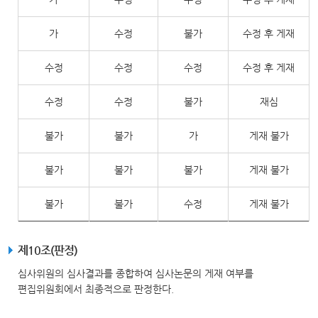
가
수정
불가
수정 후 게재
수정
수정
수정
수정 후 게재
수정
수정
불가
재심
불가
불가
가
게재 불가
불가
불가
불가
게재 불가
불가
불가
수정
게재 불가
제10조(판정)
심사위원의 심사결과를 종합하여 심사논문의 게재 여부를
편집위원회에서 최종적으로 판정한다.